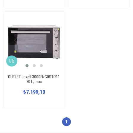
OUTLET Luxell 3000FNG0STR11
70 L, Inox
₺7.199,10
1