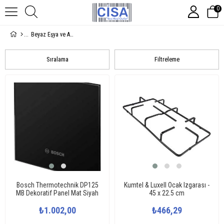
0
Beyaz Eşya ve Ankastre
Sıralama
Filtreleme
Bosch Thermotechnik DP125
Kumtel & Luxell Ocak Izgarası -
MB Dekoratif Panel Mat Siyah
45 x 22.5 cm
₺1.002,00
₺466,29