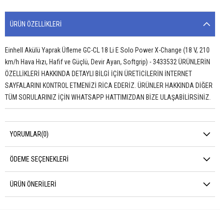
ÜRÜN ÖZELLIKLERI
Einhell Akülü Yaprak Üfleme GC-CL 18 Li E Solo Power X-Change (18 V, 210
km/h Hava Hızı, Hafif ve Güçlü, Devir Ayarı, Softgrip) - 3433532 ÜRÜNLERİN
ÖZELLİKLERİ HAKKINDA DETAYLI BİLGİ İÇİN ÜRETİCİLERİN İNTERNET
SAYFALARINI KONTROL ETMENİZİ RİCA EDERİZ. ÜRÜNLER HAKKINDA DİĞER
TÜM SORULARINIZ İÇİN WHATSAPP HATTIMIZDAN BİZE ULAŞABİLİRSİNİZ.
YORUMLAR
(0)
ÖDEME SEÇENEKLERI
ÜRÜN ÖNERILERI