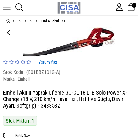
0
Einhell Akülü Yaprak Üfleme GC-CL 18 Li E Solo Power X-Change (18 V, 210 km/h Hava Hızı, Hafif ve Güçlü, Devir Ayarı, Softgrip) - 3433532
Yorum Yaz
Stok Kodu
(B01BBZ1O1G-A)
Marka
:
Einhell
Einhell Akülü Yaprak Üfleme GC-CL 18 Li E Solo Power X-
Change (18 V, 210 km/h Hava Hızı, Hafif ve Güçlü, Devir
Ayarı, Softgrip) - 3433532
Stok Miktarı
:
1
Kritik Stok