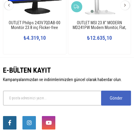
OUTLET Philips 243V7QDAB-00
OUTLET MSI 23.8" MODERN
Monitör 23.8 inç Flicker-free
MD241PW Modern Monitör, Flat,
Teknolojisi
FHD, IPS, 75Hz Type C, Anti-
₺4.319,10
₺12.635,10
Glare Beyaz
E-BÜLTEN KAYIT
Kampanyalarımızdan ve indirimlerimizden güncel olarak haberdar olun.
Gönder