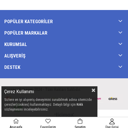
POPÜLER KATEGORILER
POPÜLER MARKALAR
KURUMSAL
ALIŞVERIŞ
DESTEK
© cisaoutlet.com 2024 - Tüm Hakları Saklıdır.
Çerez Kullanımı
Sizlere en iyi alışveriş deneyimini sunabilmek adına sitemizde
çerezler(cookies) kullanmaktayız. Detaylı bilgi için
Kvkk
sözleşmesini inceleyebilirsiniz.
Anasayfa
Favorilerim
Sepetim
Üye Girişi