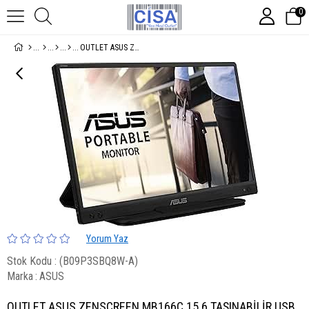
0
OUTLET ASUS ZENSCREEN MB166C 15.6 TAŞINABİLİR USB MONİTÖR IPS 1920X1080 5MS USB TYPE-C, 3 YIL MAT EKRAN, USB TYPE-C TO A ADAPTÖR, DÜŞÜK MAVİ IŞIK MONİTÖR, SİYAH
Yorum Yaz
Stok Kodu
(B09P3SBQ8W-A)
Marka
:
ASUS
OUTLET ASUS ZENSCREEN MB166C 15.6 TAŞINABİLİR USB