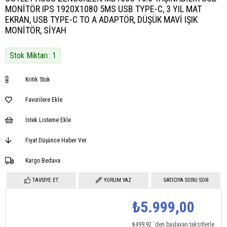
MONİTÖR IPS 1920X1080 5MS USB TYPE-C, 3 YIL MAT
EKRAN, USB TYPE-C TO A ADAPTÖR, DÜŞÜK MAVİ IŞIK
MONİTÖR, SİYAH
Stok Miktarı
:
1
Kritik Stok
Favorilere Ekle
İstek Listeme Ekle
Fiyat Düşünce Haber Ver
Kargo Bedava
TAVSIYE ET
YORUM YAZ
SATICIYA SORU SOR
₺5.999,00
₺499,92
`den başlayan taksitlerle