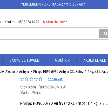
YENILENEN ONLINE MAĞAZAMIZ BURADA!
a
Yardım
0533 063 14 75
Neden Ucuzuz ?
BANYO VE TUVALET
MONİTÖR
AKÜLÜ EL ALET
 Ev Aletleri
Airfryer
Philips HD9650/90 Airfryer XXL Fritöz, 1.4 kg, 7.3 L Kap
Yorum Yaz
Stok Kodu
(B0767DNSMH-A)
Marka
:
Philips
Philips HD9650/90 Airfryer XXL Fritöz, 1.4 kg, 7.3 