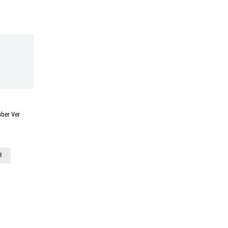
aber Ver
R