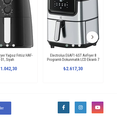
ryer Yağsız Fritöz HAF-
Electrolux E6AF1-6ST AirFryer 8
01, Siyah
Programlı Dokunmatik LCD Ekranlı 7
Ha
L Sepet Kapasiteli, 5.4 L Kızartma
1.042,30
Kapasitesi Sıcak Hava Fritözü
₺2.617,30
er