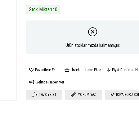
Stok Miktarı
:
0
Ürün stoklarımızda kalmamıştır.
Favorilere Ekle
İstek Listeme Ekle
Fiyat Düşünce H
Gelince Haber Ver
TAVSIYE ET
YORUM YAZ
SATICIYA SORU SO