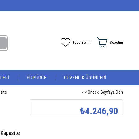
Favorilerim
Sepetim
LERİ
SÜPÜRGE
GÜVENLİK ÜRÜNLERİ
asite
< < Önceki Sayfaya Dön
₺4.246,90
L Kapasite