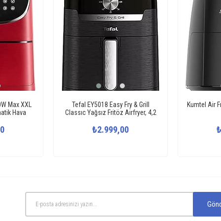
00W Max XXL
Tefal EY5018 Easy Fry & Grill
Kumtel Air F
matik Hava
Classıc Yağsız Fritöz Airfryer, 4,2
emek Kitabı ve
Litre Kapasite, Hava ile Kızartma &
mış Fırın,
30
Izgara, 60 Dk Zamanlayıcı, Siyah
₺2.999,00
₺
, Yapışmaz
(1510002076)
 içermez,
Gönd
.