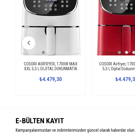
COSORI AİRFRYER, 1700W MAX
COSORI Airfryer, 17
XXL 5,5 L DİJİTAL DOKUNMATİK
5,5 L Dijital Dokun
HAVA FRİTÖZLERİ, 100 TARİF
Fritözleri, 100 Tarif Y
YEMEK KİTABI VE 11 ÖNCEDEN
₺4.479,30
11 önceden Ayarlan
₺4.479,
AYARLANMIŞ FIRIN, YAĞSIZ SICAK
Yağsız Sıcak Brülör
BRÜLÖR, YAPIŞMAZ SEPET, BPA VE
Sepet, BPA ve PFOA
PFOA İÇERMEZ, BEYAZ
Kırmızı
E-BÜLTEN KAYIT
Kampanyalarımızdan ve indirimlerimizden güncel olarak haberdar olun